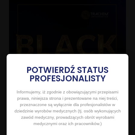
POTWIERDŹ STATUS
PROFESJONALISTY
Informujemy, iż zgodnie z obowiązującymi przepisami
prawa, niniejsza strona i prezentowane na niej treści,
przeznaczone są wyłącznie dla profesjonalistów w
dziedzinie wyrobów medycznych (tj. osób wykonujących
zawód medyczny, prowadzących obrót wyrobami
medycznymi oraz ich pracowników.)