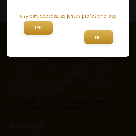
Czy oświadczasz, że jesteś profesjonalistą
TAK
NIE
Firma Reha Fund Sp. z o.o., właściciel marki
Trachem, od 1992 roku oferuje polskim
lekarzom i ich pacjentom szeroki
asortyment produktów z zakresu
ortodoncji i stomatologii.
Informacja o przetwarzaniu danych
osobowych i wykorzystaniu plików cookie
Kontakt